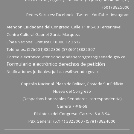
(601) 3825000
Redes Sociales:
Facebook
-
Twitter
-
YouTube
-
Instagram
Atención Ciudadana del Congreso. Calle 11 # 5-60 Tercer Nivel.
Centro Cultural Gabriel García Márquez.
Línea Nacional Gratuita 018000 12 2512.
Teléfonos: (57)(601)3822306-
(57)(601)
3822307
Correo electrónico:
atencionciudadanacongreso@senado.gov.co
Formulario electrónico derechos de petición
Notificaciones Judiciales:
judiciales@senado.gov.co.
Capitolio Nacional. Plaza de Bolívar, Costado Sur Edificio
Nuevo del Congreso
(Despachos honorables Senadores, correspondencia)
Carrera 7 # 8-68
Biblioteca del Congreso. Carrera 6 # 8-94
PBX General: (57)(1) 3823000 - (57)(1) 3824000