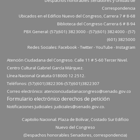
Despachos honorables Senadores y Unidad de
Correspondencia
Ubicados en el Edificio Nuevo del Congreso, Carrera 7 # 8-68
Biblioteca del Congreso Carrera 6 # 8-94
PBX General: (57)(601) 3823000 - (57)(601) 3824000 - (57)
(601) 3825000
Redes Sociales:
Facebook
-
Twitter
-
YouTube
-
Instagram
Atención Ciudadana del Congreso. Calle 11 # 5-60 Tercer Nivel.
Centro Cultural Gabriel García Márquez.
Línea Nacional Gratuita 018000 12 2512.
Teléfonos: (57)(601)3822306-
(57)(601)
3822307
Correo electrónico:
atencionciudadanacongreso@senado.gov.co
Formulario electrónico derechos de petición
Notificaciones Judiciales:
judiciales@senado.gov.co.
Capitolio Nacional. Plaza de Bolívar, Costado Sur Edificio
Nuevo del Congreso
(Despachos honorables Senadores, correspondencia)