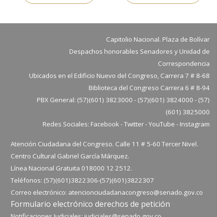
Capitolio Nacional. Plaza de Bolívar
Despachos honorables Senadores y Unidad de
Correspondencia
Ubicados en el Edificio Nuevo del Congreso, Carrera 7 # 8-68
Biblioteca del Congreso Carrera 6 # 8-94
PBX General: (57)(601) 3823000 - (57)(601) 3824000 - (57)
(601) 3825000
Redes Sociales:
Facebook
-
Twitter
-
YouTube
-
Instagram
Atención Ciudadana del Congreso. Calle 11 # 5-60 Tercer Nivel.
Centro Cultural Gabriel García Márquez.
Línea Nacional Gratuita 018000 12 2512.
Teléfonos: (57)(601)3822306-
(57)(601)
3822307
Correo electrónico:
atencionciudadanacongreso@senado.gov.co
Formulario electrónico derechos de petición
Notificaciones Judiciales:
judiciales@senado.gov.co.